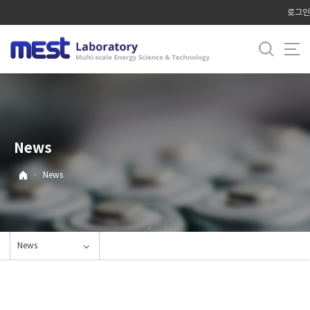
바
로그인
로
가
기
메
뉴
News
·
News
News