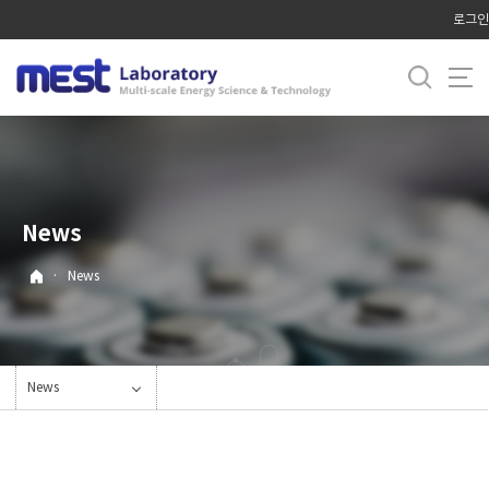
바
로그인
로
가
기
메
뉴
News
·
News
News